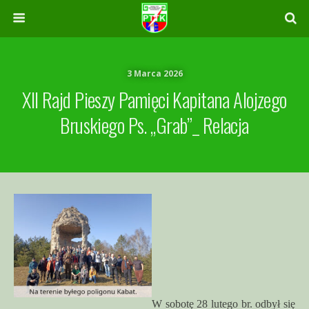
3 Marca 2026
XII Rajd Pieszy Pamięci Kapitana Alojzego
Bruskiego Ps. „Grab”_ Relacja
W sobotę 28 lutego br. odbył się