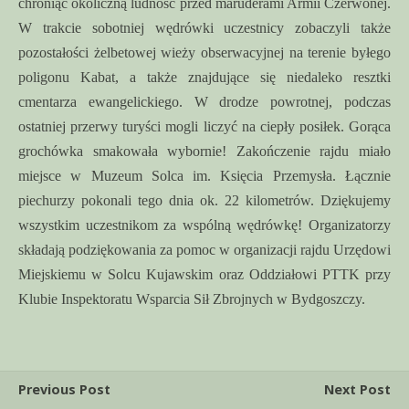
chroniąc okoliczną ludność przed maruderami Armii Czerwonej.
W trakcie sobotniej wędrówki uczestnicy zobaczyli także
pozostałości żelbetowej wieży obserwacyjnej na terenie byłego
poligonu Kabat, a także znajdujące się niedaleko resztki
cmentarza ewangelickiego. W drodze powrotnej, podczas
ostatniej przerwy turyści mogli liczyć na ciepły posiłek. Gorąca
grochówka smakowała wybornie! Zakończenie rajdu miało
miejsce w Muzeum Solca im. Księcia Przemysła. Łącznie
piechurzy pokonali tego dnia ok. 22 kilometrów. Dziękujemy
wszystkim uczestnikom za wspólną wędrówkę! Organizatorzy
składają podziękowania za pomoc w organizacji rajdu Urzędowi
Miejskiemu w Solcu Kujawskim oraz Oddziałowi PTTK przy
Klubie Inspektoratu Wsparcia Sił Zbrojnych w Bydgoszczy.
Previous Post
Next Post