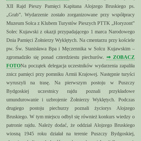
XII Rajd Pieszy Pamięci Kapitana Alojzego Bruskiego ps.
„Grab”. Wydarzenie zostało zorganizowane przy współpracy
Muzeum Solca z Klubem Turystów Pieszych PTTK „Horyzont”
Solec Kujawski z okazji przypadającego 1 marca Narodowego
Dnia Pamięci Żołnierzy Wyklętych. Na cmentarzu przy kościele
pw. Św. Stanisława Bpa i Męczennika w Solcu Kujawskim –
zgromadziło się ponad czterdziestu piechurów.
⇒ ZOBACZ
FOTO
Na początek delegacja uczestników wydarzenia zapaliła
znicz pamięci przy pomniku Armii Krajowej. Następnie turyści
wyruszyli na trasę. Na pierwszym postoju w Puszczy
Bydgoskiej uczestnicy rajdu poznali przykładowe
umundurowanie i uzbrojenie Żołnierzy Wyklętych. Podczas
drugiego postoju piechurzy poznali życiorys Alojzego
Bruskiego. W tym miejscu odbył się również konkurs wiedzy o
patronie rajdu. Należy dodać, że oddział Alojzego Bruskiego
wiosną 1945 roku działał na terenie Puszczy Bydgoskiej,