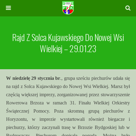
Rajd Z Solca Kujawskiego Do Nowej Wsi
Wielkiej – 29.01.23
W niedzielę 29 stycznia br
., grupa sześciu piechurów udała się
na rajd z Solca Kujawskiego do Nowej Wsi Wielkiej. Marsz był
częścią większej imprezy, zorganizowanej przez stowarzyszenie
Rowerowa Brzoza w ramach 31. Finału Wielkiej Orkiestry
Świątecznej Pomocy. Poza skromną grupą piechurów z
Horyzontu, w imprezie wystartowali również biegacze i
piechurzy, którzy zaczynali trasę w Brzozie Bydgoskiej lub w
Bydgoszczy. Piechurom dopisała pogoda. Można było