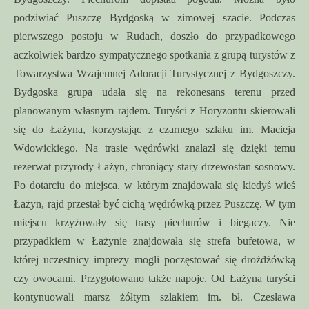
podziwiać Puszczę Bydgoską w zimowej szacie. Podczas
pierwszego postoju w Rudach, doszło do przypadkowego
aczkolwiek bardzo sympatycznego spotkania z grupą turystów z
Towarzystwa Wzajemnej Adoracji Turystycznej z Bydgoszczy.
Bydgoska grupa udała się na rekonesans terenu przed
planowanym własnym rajdem. Turyści z Horyzontu skierowali
się do Łażyna, korzystając z czarnego szlaku im. Macieja
Wdowickiego. Na trasie wędrówki znalazł się dzięki temu
rezerwat przyrody Łażyn, chroniący stary drzewostan sosnowy.
Po dotarciu do miejsca, w którym znajdowała się kiedyś wieś
Łażyn, rajd przestał być cichą wędrówką przez Puszczę. W tym
miejscu krzyżowały się trasy piechurów i biegaczy. Nie
przypadkiem w Łażynie znajdowała się strefa bufetowa, w
której uczestnicy imprezy mogli poczęstować się drożdżówką
czy owocami. Przygotowano także napoje. Od Łażyna turyści
kontynuowali marsz żółtym szlakiem im. bł. Czesława