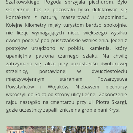
Szafkowskiego. Pogoda sprzyjała piechurom. Było
słonecznie, tak że pozostało tylko delektować się
kontaktem z naturą, maszerować i wspominać…
Kolejne kilometry mijały turystom bardzo spokojnie,
nie licząc wymagających nieco większego wysiłku
dwóch podejść pod puszczańskie wzniesienia. Jeden z
postojów urządzono w pobliżu kamienia, który
upamiętnia patrona czarnego szlaku. Na chwilę
zatrzymano się także przy pozostałości dwutorowej
strzelnicy, postawionej w dwudziestoleciu
międzywojennym staraniem Towarzystwa
Powstańców i Wojaków. Niebawem piechurzy
wkroczyli do Solca od strony ulicy Leśnej. Zakończenie
rajdu nastąpiło na cmentarzu przy ul. Piotra Skargi,
gdzie uczestnicy zapalili znicze na grobie pani Krysi.