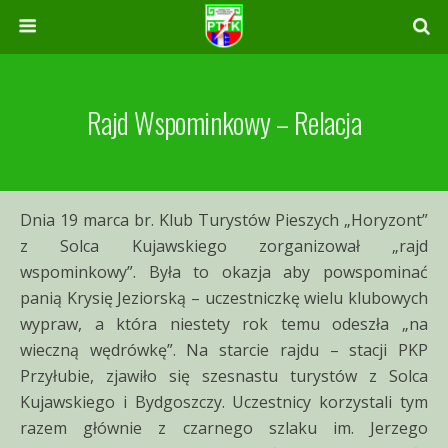
Rajd Wspominkowy – Relacja
Dnia 19 marca br. Klub Turystów Pieszych „Horyzont”
z Solca Kujawskiego zorganizował „rajd
wspominkowy”. Była to okazja aby powspominać
panią Krysię Jeziorską – uczestniczkę wielu klubowych
wypraw, a która niestety rok temu odeszła „na
wieczną wędrówkę”. Na starcie rajdu – stacji PKP
Przyłubie, zjawiło się szesnastu turystów z Solca
Kujawskiego i Bydgoszczy. Uczestnicy korzystali tym
razem głównie z czarnego szlaku im. Jerzego