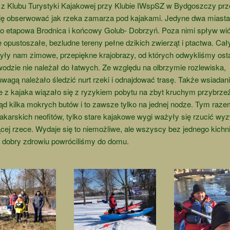
i z Klubu Turystyki Kajakowej przy Klubie IWspSZ w Bydgoszczy prz
zję obserwować jak rzeka zamarza pod kajakami. Jedyne dwa miasta 
to etapowa Brodnica i końcowy Golub- Dobrzyń. Poza nimi spływ wi
 opustoszałe, bezludne tereny pełne dzikich zwierząt i ptactwa. Cał
yły nam zimowe, przepiękne krajobrazy, od których odwykliśmy ostat
odzie nie należał do łatwych. Ze względu na olbrzymie rozlewiska,
uwagą należało śledzić nurt rzeki i odnajdować trasę. Także wsiadani
e z kajaka wiązało się z ryzykiem pobytu na zbyt kruchym przybrz
tąd kilka mokrych butów i to zawsze tylko na jednej nodze. Tym raze
akarskich neofitów, tylko stare kajakowe wygi ważyły się rzucić wy
ej rzece. Wydaje się to niemożliwe, ale wszyscy bez jednego kichni
w dobry zdrowiu powróciliśmy do domu.