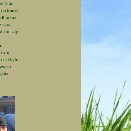
ez 3 dni
na trasie
ódł przez
y czas
nimi laty.
e i
eżnym
m nie było
zwanie
ęcia,