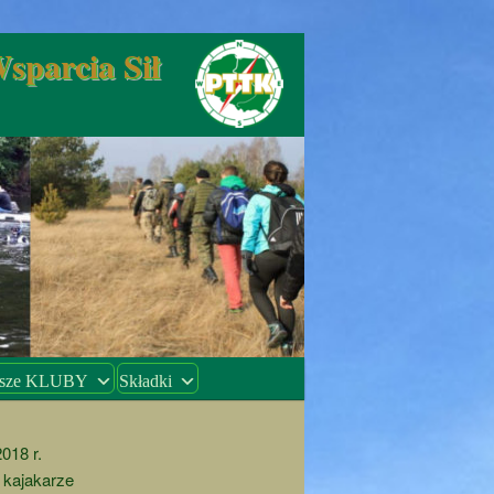
parcia Sił
sze KLUBY
Składki
018 r.
 kajakarze