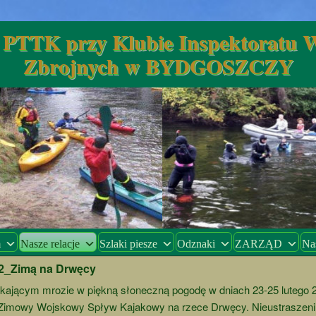
TTK przy Klubie Inspektoratu Ws
Zbrojnych w BYDGOSZCZY
m
Nasze relacje
Szlaki piesze
Odznaki
ZARZĄD
Na
2_Zimą na Drwęcy
skającym mrozie w piękną słoneczną pogodę w dniach 23-25 lutego 2
 Zimowy Wojskowy Spływ Kajakowy na rzece Drwęcy. Nieustraszeni