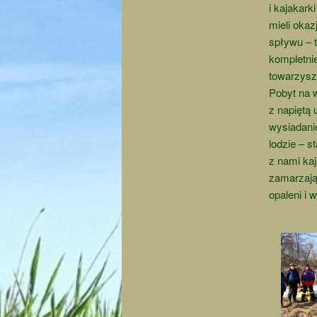
i kajakark
mieli oka
spływu – 
kompletnie
towarzysz
Pobyt na w
z napiętą 
wysiadani
lodzie – s
z nami kaj
zamarzając
opaleni i 