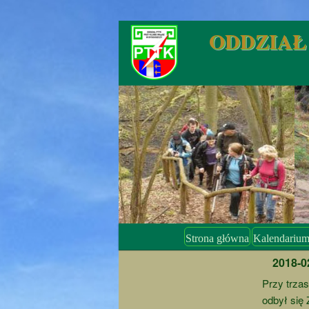
Przeskocz
ODDZIAŁ P
do
tekstu
Główne
Strona główna
Kalendariu
menu
2018-0
Przy trza
odbył się