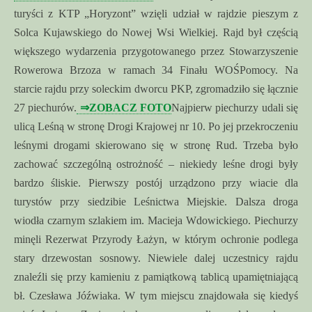
turyści z KTP „Horyzont” wzięli udział w rajdzie pieszym z
Solca Kujawskiego do Nowej Wsi Wielkiej. Rajd był częścią
większego wydarzenia przygotowanego przez Stowarzyszenie
Rowerowa Brzoza w ramach 34 Finału WOŚPomocy. Na
starcie rajdu przy soleckim dworcu PKP, zgromadziło się łącznie
27 piechurów.
⇒ZOBACZ FOTO
Najpierw piechurzy udali się
ulicą Leśną w stronę Drogi Krajowej nr 10. Po jej przekroczeniu
leśnymi drogami skierowano się w stronę Rud. Trzeba było
zachować szczególną ostrożność – niekiedy leśne drogi były
bardzo śliskie. Pierwszy postój urządzono przy wiacie dla
turystów przy siedzibie Leśnictwa Miejskie. Dalsza droga
wiodła czarnym szlakiem im. Macieja Wdowickiego. Piechurzy
minęli Rezerwat Przyrody Łażyn, w którym ochronie podlega
stary drzewostan sosnowy. Niewiele dalej uczestnicy rajdu
znaleźli się przy kamieniu z pamiątkową tablicą upamiętniającą
bł. Czesława Jóźwiaka. W tym miejscu znajdowała się kiedyś