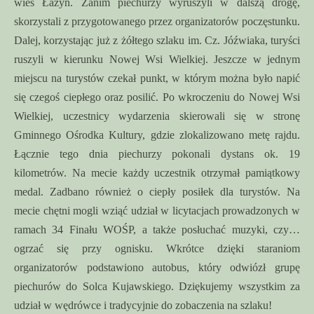
wieś Łażyn. Zanim piechurzy wyruszyli w dalszą drogę,
skorzystali z przygotowanego przez organizatorów poczęstunku.
Dalej, korzystając już z żółtego szlaku im. Cz. Jóźwiaka, turyści
ruszyli w kierunku Nowej Wsi Wielkiej. Jeszcze w jednym
miejscu na turystów czekał punkt, w którym można było napić
się czegoś ciepłego oraz posilić. Po wkroczeniu do Nowej Wsi
Wielkiej, uczestnicy wydarzenia skierowali się w stronę
Gminnego Ośrodka Kultury, gdzie zlokalizowano metę rajdu.
Łącznie tego dnia piechurzy pokonali dystans ok. 19
kilometrów. Na mecie każdy uczestnik otrzymał pamiątkowy
medal. Zadbano również o ciepły posiłek dla turystów. Na
mecie chętni mogli wziąć udział w licytacjach prowadzonych w
ramach 34 Finału WOŚP, a także posłuchać muzyki, czy…
ogrzać się przy ognisku. Wkrótce dzięki staraniom
organizatorów podstawiono autobus, który odwiózł grupę
piechurów do Solca Kujawskiego. Dziękujemy wszystkim za
udział w wędrówce i tradycyjnie do zobaczenia na szlaku!