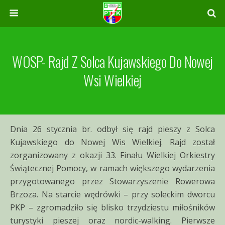
WOSP- Rajd Z Solca Kujawskiego Do Nowej
Wsi Wielkiej
Dnia 26 stycznia br. odbył się rajd pieszy z Solca
Kujawskiego do Nowej Wis Wielkiej. Rajd został
zorganizowany z okazji 33. Finału Wielkiej Orkiestry
Świątecznej Pomocy, w ramach większego wydarzenia
przygotowanego przez Stowarzyszenie Rowerowa
Brzoza. Na starcie wędrówki – przy soleckim dworcu
PKP – zgromadziło się blisko trzydziestu miłośników
turystyki pieszej oraz nordic-walking. Pierwsze