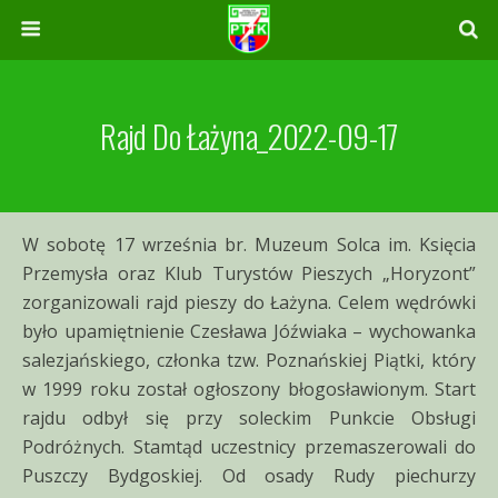
Rajd Do Łażyna_2022-09-17
W sobotę 17 września br. Muzeum Solca im. Księcia
Przemysła oraz Klub Turystów Pieszych „Horyzont”
zorganizowali rajd pieszy do Łażyna. Celem wędrówki
było upamiętnienie Czesława Jóźwiaka – wychowanka
salezjańskiego, członka tzw. Poznańskiej Piątki, który
w 1999 roku został ogłoszony błogosławionym. Start
rajdu odbył się przy soleckim Punkcie Obsługi
Podróżnych. Stamtąd uczestnicy przemaszerowali do
Puszczy Bydgoskiej. Od osady Rudy piechurzy