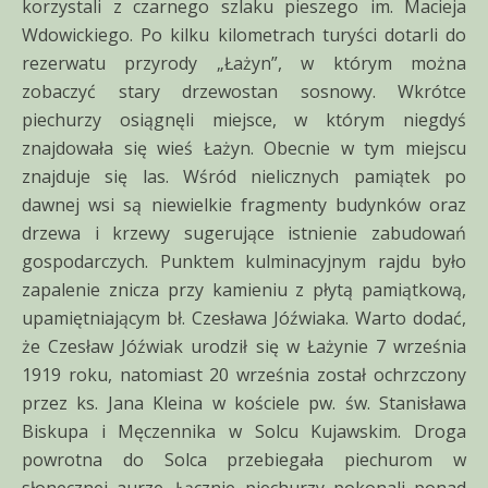
korzystali z czarnego szlaku pieszego im. Macieja
Wdowickiego. Po kilku kilometrach turyści dotarli do
rezerwatu przyrody „Łażyn”, w którym można
zobaczyć stary drzewostan sosnowy. Wkrótce
piechurzy osiągnęli miejsce, w którym niegdyś
znajdowała się wieś Łażyn. Obecnie w tym miejscu
znajduje się las. Wśród nielicznych pamiątek po
dawnej wsi są niewielkie fragmenty budynków oraz
drzewa i krzewy sugerujące istnienie zabudowań
gospodarczych. Punktem kulminacyjnym rajdu było
zapalenie znicza przy kamieniu z płytą pamiątkową,
upamiętniającym bł. Czesława Jóźwiaka. Warto dodać,
że Czesław Jóźwiak urodził się w Łażynie 7 września
1919 roku, natomiast 20 września został ochrzczony
przez ks. Jana Kleina w kościele pw. św. Stanisława
Biskupa i Męczennika w Solcu Kujawskim. Droga
powrotna do Solca przebiegała piechurom w